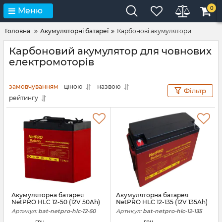
0
Меню
Головна
Акумуляторні батареї
Карбонові акумулятори
Карбоновий акумулятор для човнових
електромоторів
замовчуванням
ціною
назвою
Фільтр
рейтингу
Акумуляторна батарея
Акумуляторна батарея
NetPRO HLC 12-50 (12V 50Ah)
NetPRO HLC 12-135 (12V 135Ah)
Артикул:
bat-netpro-hlc-12-50
Артикул:
bat-netpro-hlc-12-135
грн.
грн.