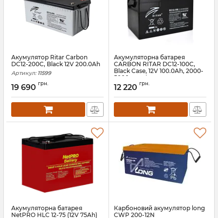
Акумулятор Ritar Carbon
Акумуляторна батарея
DC12-200C, Black 12V 200.0Ah
CARBON RITAR DC12-100C,
Black Case, 12V 100.0Ah, 2000-
Артикул:
11599
5000 циклів
грн.
грн.
19 690
12 220
Артикул:
14544
Акумуляторна батарея
Карбоновий акумулятор long
NetPRO HLC 12-75 (12V 75Ah)
CWP 200-12N