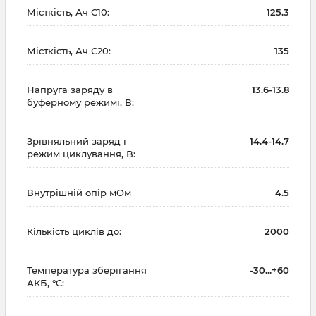
Місткість, Ач С10:
125.3
Місткість, Ач С20:
135
Напруга заряду в
13.6-13.8
буферному режимі, В:
Зрівняльний заряд і
14.4-14.7
режим циклування, В:
Внутрішній опір мОм
4.5
Кількість циклів до:
2000
Температура зберігання
-30...+60
АКБ, °C: