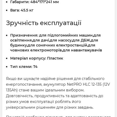
Габарити:
484*171*241 мм
Вага:
45.5 кг
Зручність експлуатації
Призначення:
для підлогомийних машин,для
освітлення,для дачі,для насосу,для ДБЖ,для
будинку,для сонячних електростанцій,для
човнових електромоторів,для навантажувачів
Матеріал корпусу:
Пластик
Тип клеми:
T4
Якщо ви шукаєте надійне рішення для стабільного
енергопостачання, акумулятор NetPRO HLC 12-135 (12V
135Ah) стане вашим ідеальним вибором.
Довговічність, продуктивність та адаптованість до
різних умов експлуатації роблять його
універсальним рішенням для різних завдань.