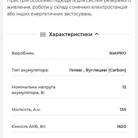
Пристрій особливо підходить для систем резервного
живлення, роботи у складі сонячних електростанцій
або інших енергетичних застосувань.
Характеристики
Виробник:
NetPRO
Тип акумулятора:
Гелеві , Вуглецеві (Carbon)
Номінальна напруга
12
акумулятора, В:
Місткість, А.ч:
135
Ємність АКБ, Вт:
1620