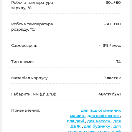
Робоча температура
-30...+60
заряду, °C:
Робоча температура
-30...+60
розряду, °C:
Саморозряд:
< 3% / мес.
Тип клеми:
T4
Матеріал корпусу:
Пластик
Габарити, мм (Д*Ш*В):
484*171*241
Призначення:
для підлогомийних
машин
,
для освітлення
,
для дачі
,
для насосу
,
для
ДБЖ
,
для будинку
,
для
сонячних електростанцій