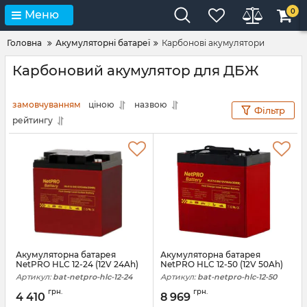
0
Меню
Головна
Акумуляторні батареї
Карбонові акумулятори
Карбоновий акумулятор для ДБЖ
замовчуванням
ціною
назвою
Фільтр
рейтингу
Акумуляторна батарея
Акумуляторна батарея
NetPRO HLC 12-24 (12V 24Ah)
NetPRO HLC 12-50 (12V 50Ah)
Артикул:
bat-netpro-hlc-12-24
Артикул:
bat-netpro-hlc-12-50
грн.
грн.
4 410
8 969