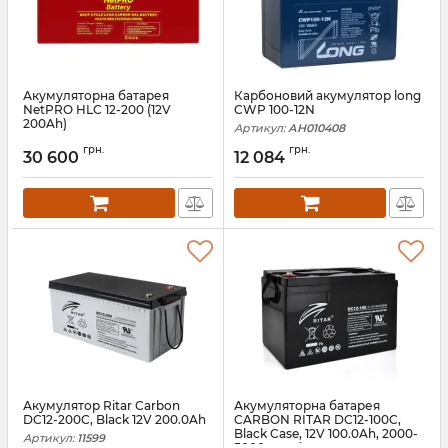
Акумуляторна батарея
Карбоновий акумулятор long
NetPRO HLC 12-200 (12V
CWP 100-12N
200Ah)
Артикул:
АН010408
Артикул:
bat-netpro-hlc-12-200
грн.
грн.
30 600
12 084
Акумулятор Ritar Carbon
Акумуляторна батарея
DC12-200C, Black 12V 200.0Ah
CARBON RITAR DC12-100C,
Black Case, 12V 100.0Ah, 2000-
Артикул:
11599
5000 циклів