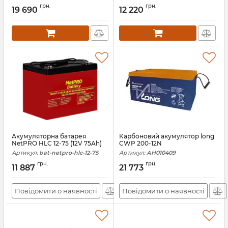
грн.
грн.
19 690
12 220
Артикул:
14544
Акумуляторна батарея
Карбоновий акумулятор long
NetPRO HLC 12-75 (12V 75Ah)
CWP 200-12N
Артикул:
bat-netpro-hlc-12-75
Артикул:
АН010409
грн.
грн.
11 887
21 773
Повідомити о наявності
Повідомити о наявності