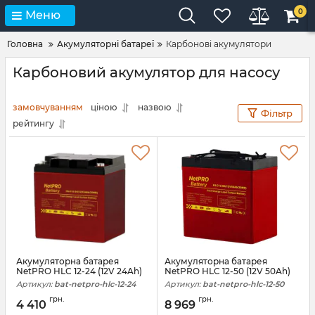
0
Меню
Головна
Акумуляторні батареї
Карбонові акумулятори
Карбоновий акумулятор для насосу
замовчуванням
ціною
назвою
Фільтр
рейтингу
Акумуляторна батарея
Акумуляторна батарея
NetPRO HLC 12-24 (12V 24Ah)
NetPRO HLC 12-50 (12V 50Ah)
Артикул:
bat-netpro-hlc-12-24
Артикул:
bat-netpro-hlc-12-50
грн.
грн.
4 410
8 969