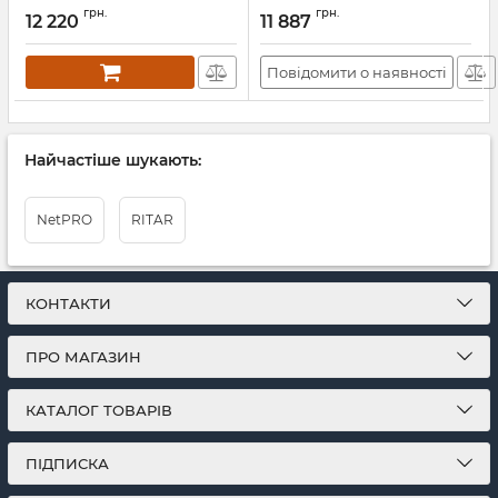
грн.
грн.
12 220
11 887
Артикул:
14544
Повідомити о наявності
Найчастіше шукають:
NetPRO
RITAR
КОНТАКТИ
ПРО МАГАЗИН
КАТАЛОГ ТОВАРІВ
ПІДПИСКА