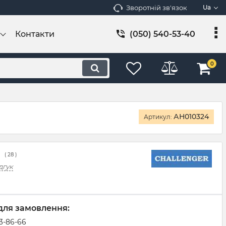
Зворотній зв'язок
Ua
Контакти
(050) 540-53-40
0
АН010324
Артикул:
(
28
)
дгук
для замовлення:
83-86-66