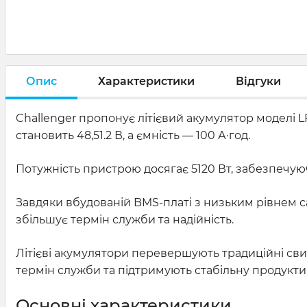
Опис
Характеристики
Відгуки
Challenger пропонує літієвий акумулятор моделі L
становить 48,51.2 В, а ємність — 100 А·год.
Потужність пристрою досягає 5120 Вт, забезпечуюч
Завдяки вбудованій BMS-платі з низьким рівнем с
збільшує термін служби та надійність.
Літієві акумулятори перевершують традиційні св
термін служби та підтримують стабільну продуктив
Основні характеристики