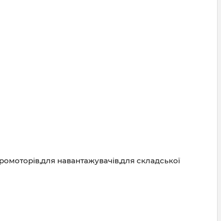
ромоторів,для навантажувачів,для складської