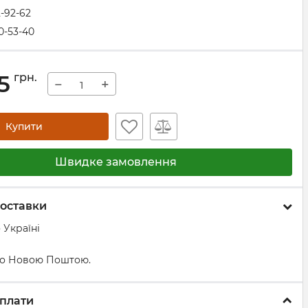
2-92-62
0-53-40
5
грн.
−
+
Купити
Швидке замовлення
оставки
 Україні
о Новою Поштою.
плати