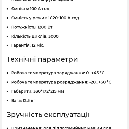
Ємність:
100 А·год
Ємність у режимі C20:
100 А·год
Потужність:
1280 Вт
Кількість циклів:
3000
Гарантія:
12 міс.
Технічні параметри
Робоча температура заряджання:
0...+45 °C
Робоча температура розряджання:
-20...+60 °C
Габарити:
330*172*215 мм
Вага:
12.5 кг
Зручність експлуатації
Призначення:
для підлогомийних машин,для