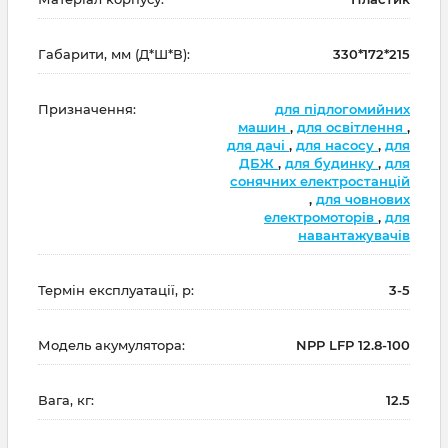
Габарити, мм (Д*Ш*В):
330*172*215
Призначення:
для підлогомийних
машин
,
для освітлення
,
для дачі
,
для насосу
,
для
ДБЖ
,
для будинку
,
для
сонячних електростанцій
,
для човнових
електромоторів
,
для
навантажувачів
Термін експлуатації, р:
3-5
Модель акумулятора:
NPP LFP 12.8-100
Вага, кг:
12.5