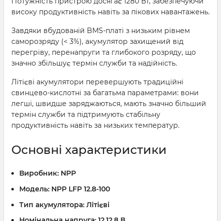
Потужність пристрою досягає 1280 Вт, забезпечуючи
високу продуктивність навіть за пікових навантажень.
Завдяки вбудованій BMS-платі з низьким рівнем
саморозряду (< 3%), акумулятор захищений від
перегріву, перенапруги та глибокого розряду, що
значно збільшує термін служби та надійність.
Літієві акумулятори перевершують традиційні
свинцево-кислотні за багатьма параметрами: вони
легші, швидше заряджаються, мають значно більший
термін служби та підтримують стабільну
продуктивність навіть за низьких температур.
Основні характеристики
Виробник:
NPP
Модель:
NPP LFP 12.8-100
Тип акумулятора:
Літієві
Номінальна напруга:
12,12.8 В