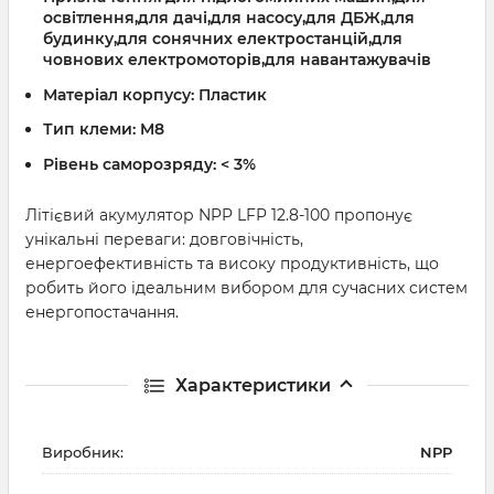
освітлення,для дачі,для насосу,для ДБЖ,для
будинку,для сонячних електростанцій,для
човнових електромоторів,для навантажувачів
Матеріал корпусу:
Пластик
Тип клеми:
M8
Рівень саморозряду:
< 3%
Літієвий акумулятор NPP LFP 12.8-100 пропонує
унікальні переваги: довговічність,
енергоефективність та високу продуктивність, що
робить його ідеальним вибором для сучасних систем
енергопостачання.
Характеристики
Виробник:
NPP