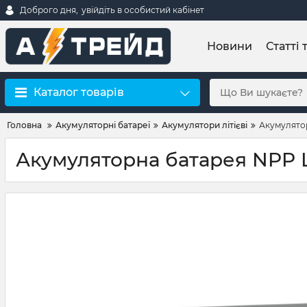
Доброго дня,
увійдіть в особистий кабінет
Новини
Статті 
Каталог товарів
Головна
Акумуляторні батареї
Акумулятори літієві
Акумулятор
Акумуляторна батарея NPP L