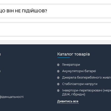
О ВІН НЕ ПІДІЙШОВ?
н
Каталог товарів
Генератори
я
Акумуляторні батареї
Джерела безперебійного живл
Стабілізатори напруги
Інвертори-перетворювачі (мере
ДБЖ, гібридні)
фіденцальності
Дивитись все