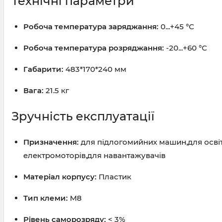
Технічні параметри
Робоча температура заряджання:
0...+45 °C
Робоча температура розряджання:
-20...+60 °C
Габарити:
483*170*240 мм
Вага:
21.5 кг
Зручність експлуатації
Призначення:
для підлогомийних машин,для освіт
електромоторів,для навантажувачів
Матеріал корпусу:
Пластик
Тип клеми:
M8
Рівень саморозряду:
< 3%