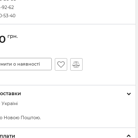
2-92-62
0-53-40
40
грн.
мити о наявності
оставки
 Україні
о Новою Поштою.
плати