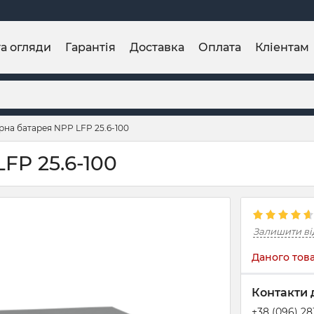
та огляди
Гарантія
Доставка
Оплата
Кліентам
на батарея NPP LFP 25.6-100
FP 25.6-100
Залишити ві
Даного това
Контакти 
+38 (096) 2