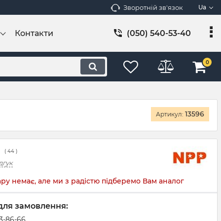
Зворотній зв'язок
Ua
Контакти
(050) 540-53-40
0
13596
Артикул:
(
44
)
дгук
ру немає, але ми з радістю підберемо Вам аналог
для замовлення:
83-86-66