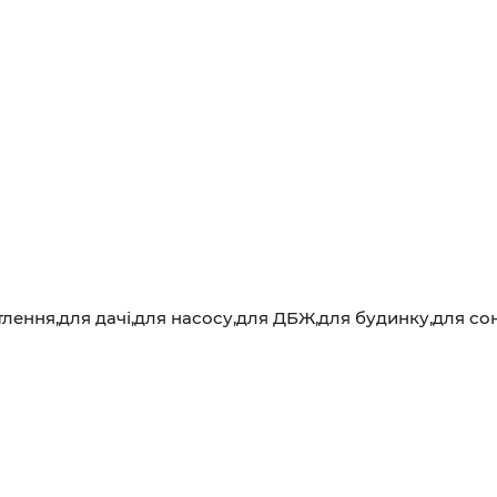
лення,для дачі,для насосу,для ДБЖ,для будинку,для со