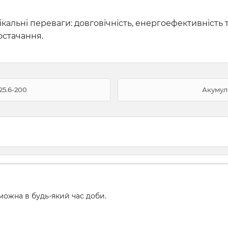
ікальні переваги: довговічність, енергоефективність 
остачання.
5.6-200
Акумул
ожна в будь-який час доби.