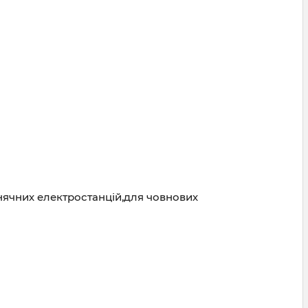
нячних електростанцій,для човнових