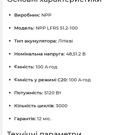
Виробник:
NPP
Модель:
NPP LFRS 51.2-100
Тип акумулятора:
Літієві
Номінальна напруга:
48,51.2 В
Ємність:
100 А·год
Ємність у режимі C20:
100 А·год
Потужність:
5120 Вт
Кількість циклів:
3000
Гарантія:
12 міс.
Технічні параметри