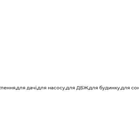
лення,для дачі,для насосу,для ДБЖ,для будинку,для со