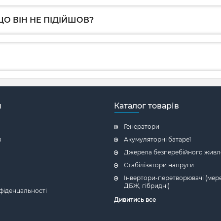
О ВІН НЕ ПІДІЙШОВ?
н
Каталог товарів
Генератори
я
Акумуляторні батареї
Джерела безперебійного живл
Стабілізатори напруги
Інвертори-перетворювачі (мере
ДБЖ, гібридні)
фіденцальності
Дивитись все