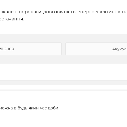
нікальні переваги: довговічність, енергоефективність
остачання.
1.2-100
Акумул
ожна в будь-який час доби.