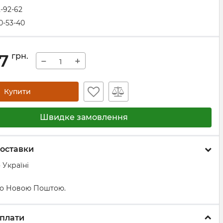
2-92-62
0-53-40
17
грн.
−
+
Купити
Швидке замовлення
оставки
 Україні
о Новою Поштою.
плати