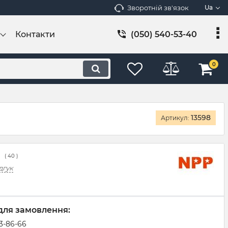
Зворотній зв'язок
Ua
Контакти
(050) 540-53-40
0
13598
Артикул:
(
40
)
дгук
для замовлення:
83-86-66