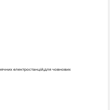
нячних електростанцій,для човнових