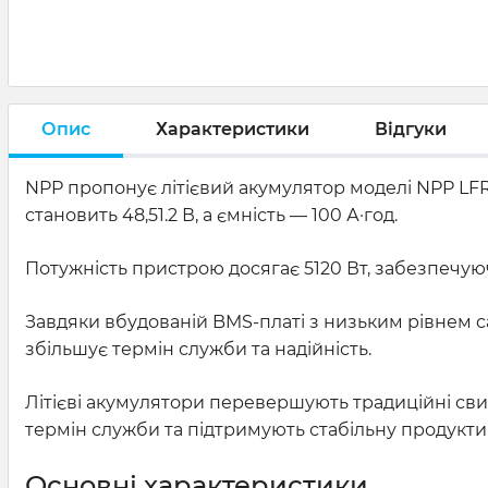
Опис
Характеристики
Відгуки
NPP пропонує літієвий акумулятор моделі NPP LFRS
становить 48,51.2 В, а ємність — 100 А·год.
Потужність пристрою досягає 5120 Вт, забезпечуюч
Завдяки вбудованій BMS-платі з низьким рівнем с
збільшує термін служби та надійність.
Літієві акумулятори перевершують традиційні св
термін служби та підтримують стабільну продуктив
Основні характеристики