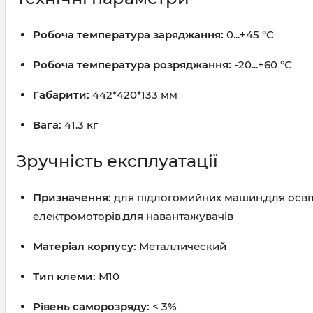
Робоча температура заряджання:
0...+45 °C
Робоча температура розряджання:
-20...+60 °C
Габарити:
442*420*133 мм
Вага:
41.3 кг
Зручність експлуатації
Призначення:
для підлогомийних машин,для освіт
електромоторів,для навантажувачів
Матеріал корпусу:
Металлический
Тип клеми:
М10
Рівень саморозряду:
< 3%