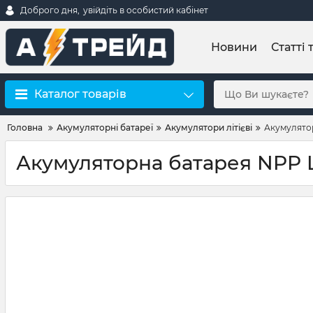
Доброго дня,
увійдіть в особистий кабінет
Новини
Статті 
Каталог товарів
Головна
Акумуляторні батареї
Акумулятори літієві
Акумулятор
Акумуляторна батарея NPP L