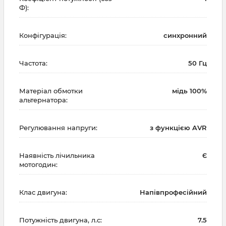
Ф):
Конфігурація:
синхронний
Частота:
50 Гц
Матеріал обмотки
мідь 100%
альтернатора:
Регулювання напруги:
з функцією AVR
Наявність лічильника
Є
мотогодин:
Клас двигуна:
Напівпрофесійний
Потужність двигуна, л.с:
7.5