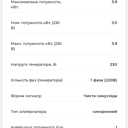
Максимальна потужність,
3.9
кВт:
Ном. потужність кВт, (230
3.5
В)
Макс. потужність кВт, (230
3.9
В)
Напруга генератора, В:
230
Кількість фаз (генератора):
1 фаза (220В)
Форма сигналу:
Чиста синусоїда
Тип альтернатора:
синхронний
Коефіцієнт потужності (cos
1