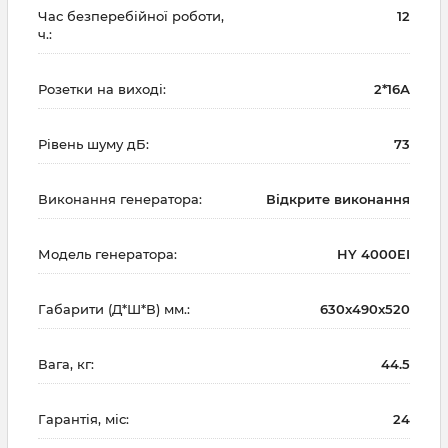
Час безперебійної роботи,
12
ч.:
Розетки на виході:
2*16А
Рівень шуму дБ:
73
Виконання генератора:
Відкрите виконання
Модель генератора:
HY 4000EI
Габарити (Д*Ш*В) мм.:
630x490x520
Вага, кг:
44.5
Гарантія, міс:
24