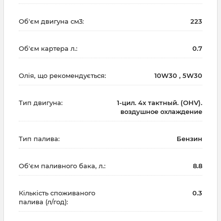
Об'єм двигуна см3:
223
Об'єм картера л.:
0.7
Олія, що рекомендується:
10W30 , 5W30
Тип двигуна:
1-цил. 4х тактный. (OHV).
воздушное охлаждение
Тип палива:
Бензин
Об'єм паливного бака, л.:
8.8
Кількість споживаного
0.3
палива (л/год):