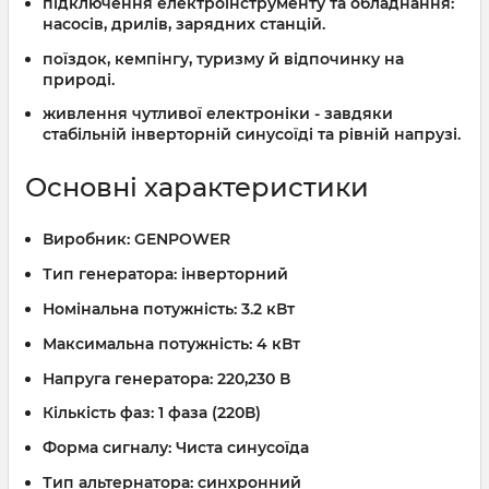
підключення електроінструменту та обладнання:
насосів, дрилів, зарядних станцій.
поїздок, кемпінгу, туризму й відпочинку на
природі.
живлення чутливої електроніки - завдяки
стабільній інверторній синусоїді та рівній напрузі.
Основні характеристики
Виробник:
GENPOWER
Тип генератора:
інверторний
Номінальна потужність:
3.2 кВт
Максимальна потужність:
4 кВт
Напруга генератора:
220,230 В
Кількість фаз:
1 фаза (220В)
Форма сигналу:
Чиста синусоїда
Тип альтернатора:
синхронний