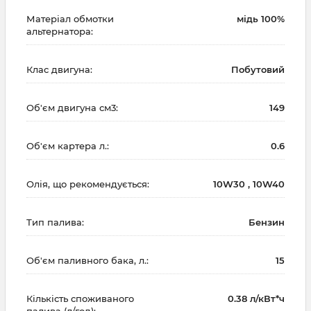
Матеріал обмотки
мідь 100%
альтернатора:
Клас двигуна:
Побутовий
Об'єм двигуна см3:
149
Об'єм картера л.:
0.6
Олія, що рекомендується:
10W30 , 10W40
Тип палива:
Бензин
Об'єм паливного бака, л.:
15
Кількість споживаного
0.38 л/кВт*ч
палива (л/год):