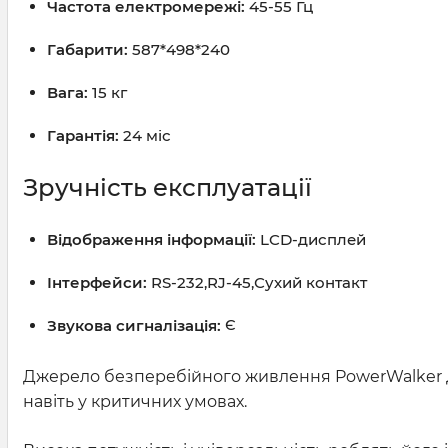
Частота електромережі:
45-55 Гц
Габарити:
587*498*240
Вага:
15 кг
Гарантія:
24 міс
Зручність експлуатації
Відображення інформації:
LCD-дисплей
Інтерфейси:
RS-232,RJ-45,Сухий контакт
Звукова сигналізація:
Є
Джерело безперебійного живлення PowerWalker Д
навіть у критичних умовах.