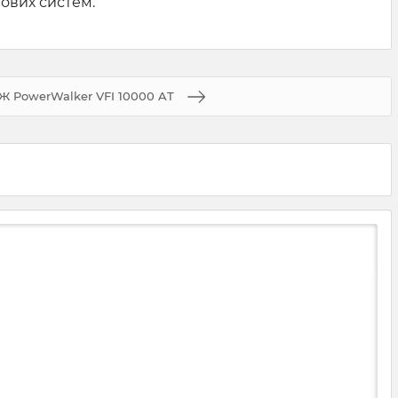
лових систем.
Ж PowerWalker VFI 10000 AT