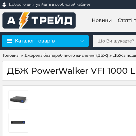
Доброго дня,
увійдіть в особистий кабінет
Новини
Статті 
Каталог товарів
Головна
Джерела безперебійного живлення (ДБЖ)
ДБЖ з подв
ДБЖ PowerWalker VFI 1000 L