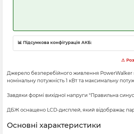
📊 Підсумкова конфігурація АКБ:
⚠ Роз
Джерело безперебійного живлення PowerWalker п
номінальну потужність 1 кВт та максимальну поту
Завдяки формі вихідної напруги "Правильна синусо
ДБЖ оснащено LCD-дисплей, який відображає парам
Основні характеристики