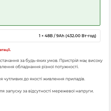
1 × 48В / 9Ah (432.00 Вт⋅год)
тації.
ачання за будь-яких умов. Пристрій має високу
влення обладнання різної потужності.
я чутливих до якості живлення приладів.
 запуску за відсутності мережевої напруги.