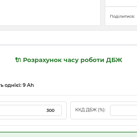
Поділитися:
🔌 Розрахунок часу роботи ДБЖ
ь однієї: 9 Ah
ККД ДБЖ (%):