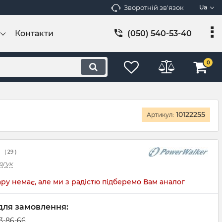
Зворотній зв'язок
Ua
Контакти
(050) 540-53-40
0
10122255
Артикул:
(
29
)
дгук
ру немає, але ми з радістю підберемо Вам аналог
для замовлення:
83-86-66