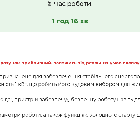
⏳ Час роботи:
1 год 16 хв
рахунок приблизний, залежить від реальних умов експлуа
ризначене для забезпечення стабільного енергопост
жність 1 кВт, що робить його чудовим вибором для жи
їда", пристрій забезпечує безпечну роботу навіть дл
етри роботи, а також функцією холодного старту для