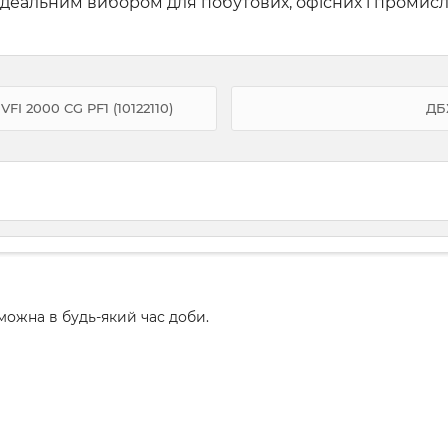
 ідеальним вибором для побутових, офісних і промис
I 2000 CG PF1 (10122110)
ДБ
ожна в будь-який час доби.