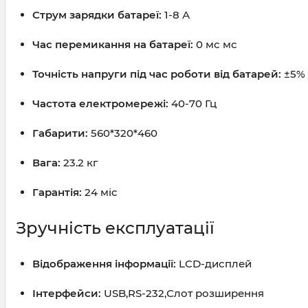
Струм зарядки батареї:
1-8 А
Час перемикання на батареї:
0 мс мс
Точність напруги під час роботи від батарей:
±5%
Частота електромережі:
40-70 Гц
Габарити:
560*320*460
Вага:
23.2 кг
Гарантія:
24 міс
Зручність експлуатації
Відображення інформації:
LCD-дисплей
Інтерфейси:
USB,RS-232,Слот розширення