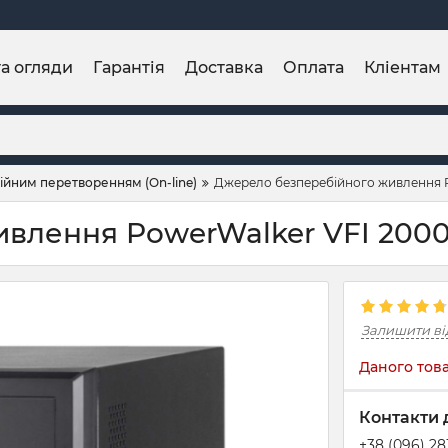
та огляди
Гарантія
Доставка
Оплата
Кліентам
ійним перетворенням (On-line)
Джерело безперебійного живлення Po
лення PowerWalker VFI 2000 C
Залишити ві
Даного това
Контакти 
+38 (096) 2