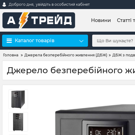
Доброго дня,
увійдіть в особистий кабінет
Новини
Статті 
Каталог товарів
Головна
Джерела безперебійного живлення (ДБЖ)
ДБЖ з подв
Джерело безперебійного жив