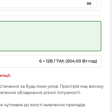
6 × 12В / 7Ah (504.00 Вт⋅год)
тації.
ачання за будь-яких умов. Пристрій має високу
ивлення обладнання різної потужності.
я чутливих до якості живлення приладів.