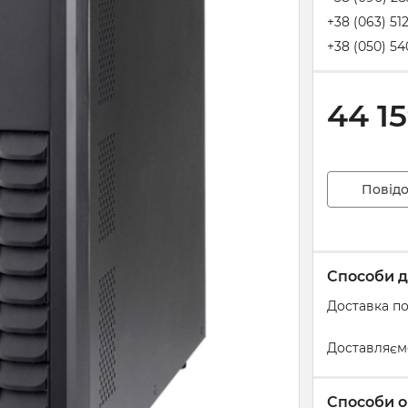
+38 (063) 51
+38 (050) 54
44 1
Повідо
Способи д
Доставка по
Доставляєм
Способи о