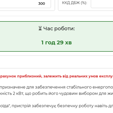
ККД ДБЖ (%):
⏳ Час роботи:
1 год 29 хв
рахунок приблизний, залежить від реальних умов експлуа
ризначене для забезпечення стабільного енергопост
жність 2 кВт, що робить його чудовим вибором для ж
їда", пристрій забезпечує безпечну роботу навіть дл