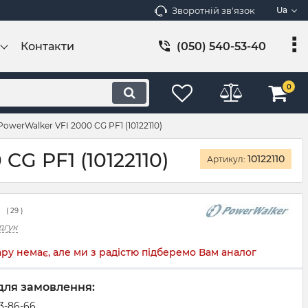
Зворотній зв'язок
Ua
Контакти
(050) 540-53-40
0
werWalker VFI 2000 CG PF1 (10122110)
G PF1 (10122110)
10122110
Артикул:
(
29
)
дгук
ру немає, але ми з радістю підберемо Вам аналог
для замовлення:
83-86-66