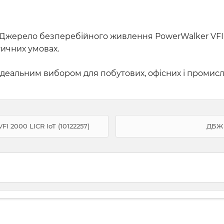
жерело безперебійного живлення PowerWalker VFI 20
тичних умовах.
 ідеальним вибором для побутових, офісних і промис
 2000 LICR IoT (10122257)
ДБЖ 