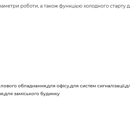
етри роботи, а також функцією холодного старту для
ового обладнання,для офісу,для систем сигналізації,д
я,для заміського будинку