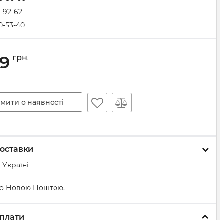
2-92-62
0-53-40
59
грн.
мити о наявності
оставки
 Україні
о Новою Поштою.
плати