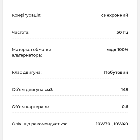
Конфігурація:
синхронний
Частота:
50 Гц
Матеріал обмотки
мідь 100%
альтернатора:
Клас двигуна:
Побутовий
Об'єм двигуна см3:
149
Об'єм картера л.:
0.6
Олія, що рекомендується:
10W30 , 10W40