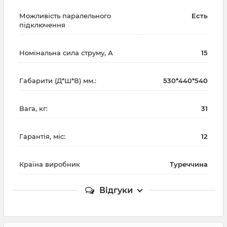
Можливість паралельного
Есть
підключення
Номінальна сила струму, А
15
Габарити (Д*Ш*В) мм.:
530*440*540
Вага, кг:
31
Гарантія, міс:
12
Країна виробник
Туреччина
Відгуки