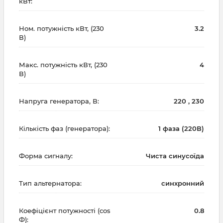
кВт:
Ном. потужність кВт, (230
3.2
В)
Макс. потужність кВт, (230
4
В)
Напруга генератора, В:
220 , 230
Кількість фаз (генератора):
1 фаза (220В)
Форма сигналу:
Чиста синусоїда
Тип альтернатора:
синхронний
Коефіцієнт потужності (cos
0.8
Ф):