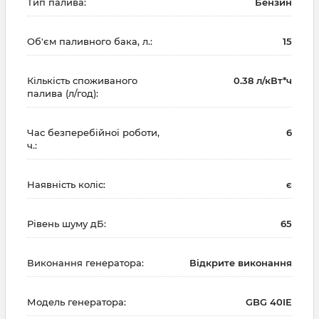
Тип палива:
Бензин
Об'єм паливного бака, л.:
15
Кількість споживаного
0.38 л/кВт*ч
палива (л/год):
Час безперебійної роботи,
6
ч.:
Наявність коліс:
є
Рівень шуму дБ:
65
Виконання генератора:
Відкрите виконання
Модель генератора:
GBG 40IE