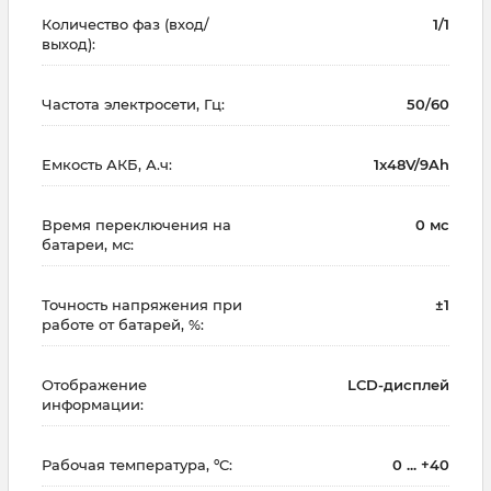
Количество фаз (вход/
1/1
выход):
Частота электросети, Гц:
50/60
Емкость АКБ, А.ч:
1x48V/9Ah
Время переключения на
0 мс
батареи, мс:
Точность напряжения при
±1
работе от батарей, %:
Отображение
LCD-дисплей
информации:
Рабочая температура, ºC:
0 ... +40