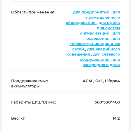
Область применения:
для предприятий
,
для
промышленного
оборудования
,
для офиса
,
для систем
сигнализаций
,
для
освещения
,
для
телекоммуникационных
сетей
,
для аварийного
освещения
,
для сетевого
оборудования
,
для
загородного дома
Поддерживаемые
AGM , Gel , Lifepo4
аккумуляторы
Габариты (Д*Ш*В) мм.:
560*330*460
Вес, кг:
14.2