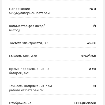
Напряжение
76 В
аккумуляторной батареи:
Количество фаз (вход/
1/1
выход):
Частота электросети, Гц:
45-66
Емкость АКБ, А.ч:
1x76V/9Ah
Время переключения на
0 мс
батареи, мс:
Точность напряжения при
±1
работе от батарей, %:
Отображение
LCD-дисплей