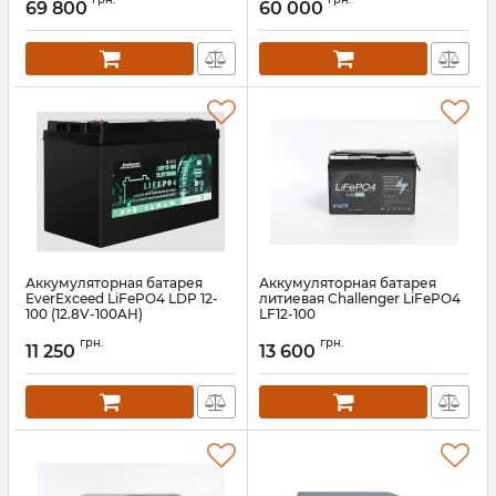
69 800
60 000
Аккумуляторная батарея
Аккумуляторная батарея
EverExceed LiFePO4 LDP 12-
литиевая Challenger LiFePO4
100 (12.8V-100AH)
LF12-100
Артикул:
bat-everexceed-ldp-12-
Артикул:
АН010318
грн.
грн.
100
11 250
13 600