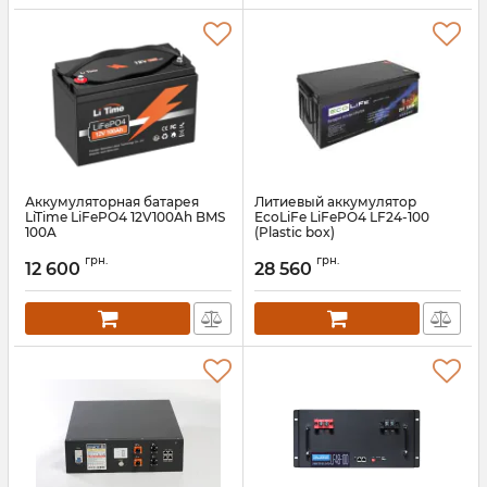
Аккумуляторная батарея
Литиевый аккумулятор
LiTime LiFePO4 12V100Ah BMS
EcoLiFe LiFePO4 LF24-100
100A
(Plastic box)
Артикул:
litime-12-100
Артикул:
12294
грн.
грн.
12 600
28 560