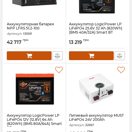
Аккумуляторная батарея
Аккумулятор LogicPower LP
NPP LFRS 51.2-100
LiFePO4 25.6V 32 Ah (820Wh)
(BMS 40A/32А) Smart BT
Артикул:
13598
Артикул:
LP29992
грн.
грн.
42 717
13 219
Аккумулятор LogicPower LP
Литиевый аккумулятор MUST
LiFePO4 12V (12.8V) 64 Ah
LiFePO4 24V 200Ah
(820Wh) (BMS 80A/64А) Smart
Артикул:
32861
BT
грн.
грн.