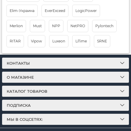
Elim-Украина
EverExceed
LogicPower
Merlion
Must
NPP
NetPRO
Pylontech
RITAR
Vipow
Luxeon
LiTimе
SRNE
КОНТАКТЫ
О МАГАЗИНЕ
КАТАЛОГ ТОВАРОВ
ПОДПИСКА
МЫ В СОЦСЕТЯХ: