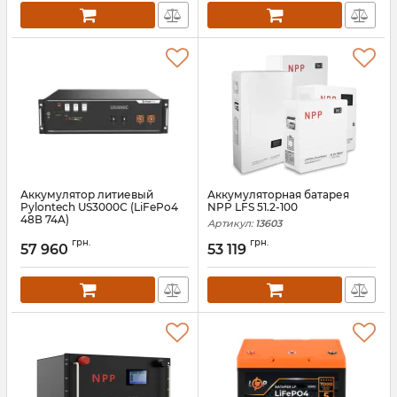
Аккумулятор литиевый
Аккумуляторная батарея
Pylontech US3000С (LiFePo4
NPP LFS 51.2-100
48В 74A)
Артикул:
13603
Артикул:
11376
грн.
грн.
57 960
53 119