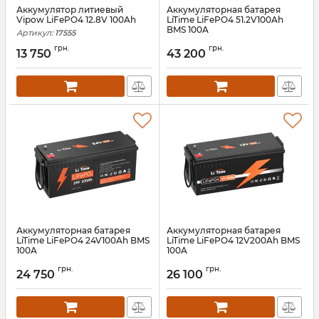
Аккумулятор литиевый
Аккумуляторная батарея
Vipow LiFePO4 12.8V 100Ah
LiTime LiFePO4 51.2V100Ah
BMS 100A
Артикул:
17555
Артикул:
litime-51-2-100
грн.
грн.
13 750
43 200
Аккумуляторная батарея
Аккумуляторная батарея
LiTime LiFePO4 24V100Ah BMS
LiTime LiFePO4 12V200Ah BMS
100A
100A
Артикул:
litime-24-100
Артикул:
litime-12-200
грн.
грн.
24 750
26 100