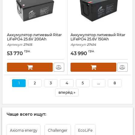
Аккумулятор литиевый Ritar
Аккумулятор литиевый Ritar
LiFePO4 25.6V 200Ah
LiFePO4 25.6V 150Ah
Артикул:
27415
Артикул:
27414
грн.
грн.
53 770
43 990
1
2
3
4
5
...
8
вперёд »
Чаще всего ищут:
Axioma energy
Challenger
EcoLiFe