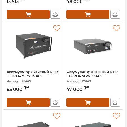
13 513
48 000
Артикул:
LP30664
Аккумулятор литиевый Ritar
Аккумулятор литиевый Ritar
LiFePO4 51.2V 150Ah
LiFePO4 51.2V 100Ah
Артикул:
17445
Артикул:
17049
грн.
грн.
65 000
47 000