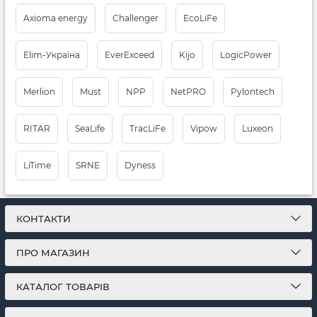
Axioma energy
Challenger
EcoLiFe
Elim-Україна
EverExceed
Kijo
LogicPower
Merlion
Must
NPP
NetPRO
Pylontech
RITAR
SeaLife
TracLiFe
Vipow
Luxeon
LiTimе
SRNE
Dyness
КОНТАКТИ
ПРО МАГАЗИН
КАТАЛОГ ТОВАРІВ