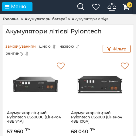
0
Меню
Головна
Акумуляторні батареї
Акумулятори літієві
Акумулятори літієві Pylontech
замовчуванням
ціною
назвою
Фільтр
рейтингу
Акумулятор літієвий
Акумулятор літієвий
Pylontech US3000С (LiFePo4
Pylontech US5000 (LiFePo4
48В 74A)
48В 100A)
Артикул:
11376
Артикул:
11377
грн.
грн.
57 960
68 040