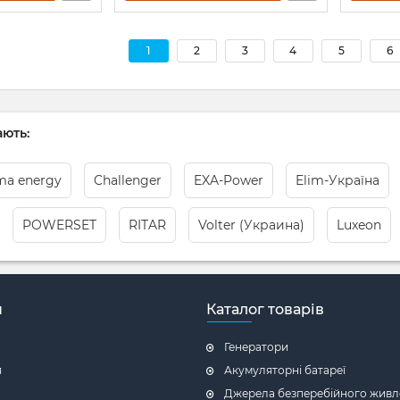
1
2
3
4
5
6
ють:
ma energy
Challenger
EXA-Power
Elim-Україна
POWERSET
RITAR
Volter (Украина)
Luxeon
н
Каталог товарів
Генератори
я
Акумуляторні батареї
Джерела безперебійного живл