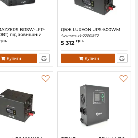
AZZERS BRSW-LFP-
ДБЖ LUXEON UPS-500WM
0Вт) під зовнішній
Артикул:
at-00001970
V (LiFePo4/GEL/AGM)
грн.
грн.
5 312
заряду 10/20A BOX
06806
Купити
Купити