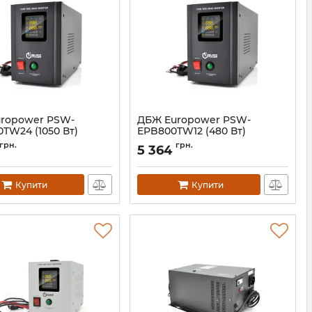
ropower PSW-
ДБЖ Europower PSW-
TW24 (1050 Вт)
EPB800TW12 (480 Вт)
02569
Артикул:
14821
грн.
грн.
5 364
Купити
Купити