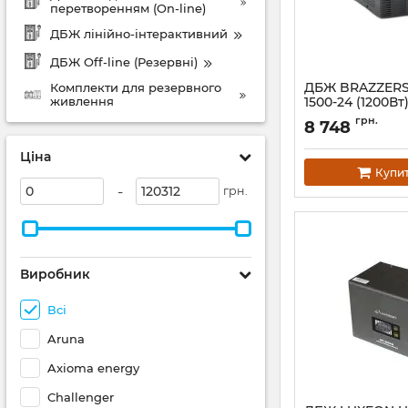
перетворенням (On-line)
ДБЖ лінійно-інтерактивний
ДБЖ Off-line (Резервні)
ДБЖ BRAZZERS
Комплекти для резервного
живлення
1500-24 (1200Вт)
зовнішній АКБ
грн.
8 748
(LiFePo4/GEL/A
заряду 10/20A 
Ціна
Артикул:
06814
Купи
-
грн.
Виробник
Всі
Aruna
Axioma energy
Challenger