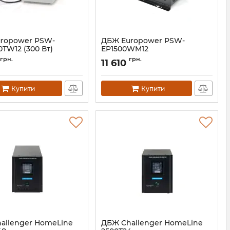
ropower PSW-
ДБЖ Europower PSW-
TW12 (300 Вт)
EP1500WM12
14818
Артикул:
14825
грн.
грн.
11 610
Купити
Купити
allenger HomeLine
ДБЖ Challenger HomeLine