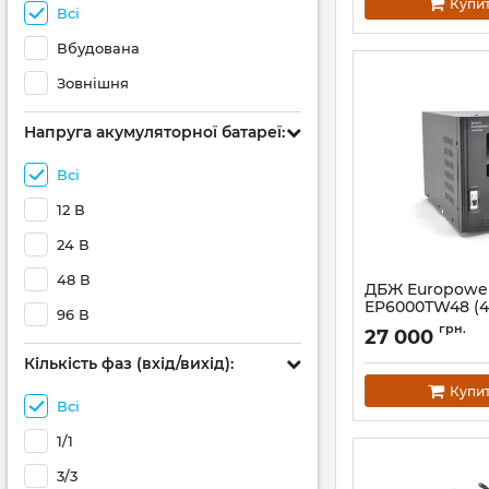
Купи
Всі
Вбудована
Зовнішня
Напруга акумуляторної батареї:
Всі
12 В
24 В
48 В
ДБЖ Europowe
EP6000TW48 (4
96 В
Артикул:
01492
грн.
27 000
Кількість фаз (вхід/вихід):
Купи
Всі
1/1
3/3