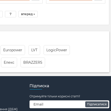
7
вперед »
Europower
LVT
LogicPower
Елекс
BRAZZERS
Підписка
Отримуйте тільки корисні статті!
Підписатися
ення (ДБЖ)