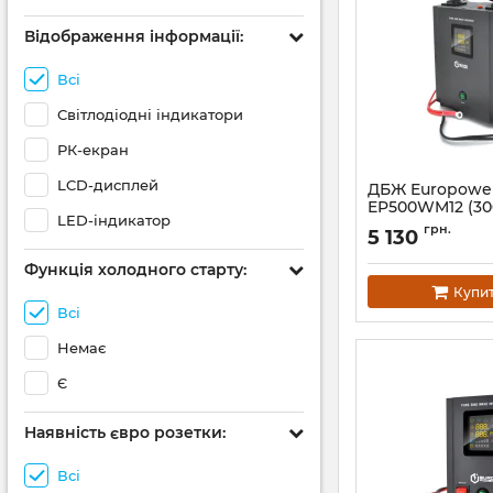
Відображення інформації:
Всі
Світлодіодні індикатори
РК-екран
LCD-дисплей
ДБЖ Europowe
EP500WM12 (30
LED-індикатор
Артикул:
14822
грн.
5 130
Функція холодного старту:
Купи
Всі
Немає
Є
Наявність євро розетки:
Всі