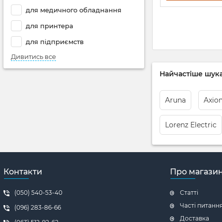
для медичного обладнання
для принтера
для підприємств
Дивитись все
Найчастіше шука
Aruna
Axio
Lorenz Electric
Контакти
Про магази
(050) 540-53-40
Статті
Часті питанн
(096) 283-86-66
Доставка