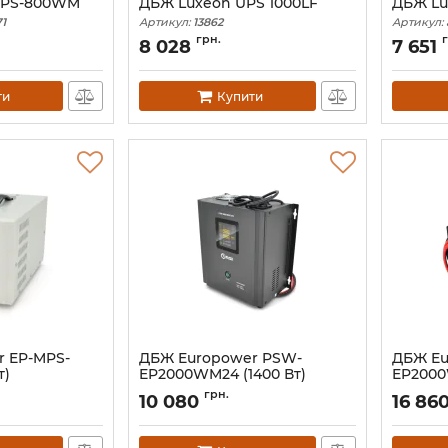
UPS-800WM
ДБЖ Luxeon UPS 1000LF
ДБЖ Lu
1
Артикул:
13862
Артикул:
грн.
8 028
7 651
ти
Купити
 EP-MPS-
ДБЖ Europower PSW-
ДБЖ Eu
т)
EP2000WM24 (1400 Вт)
EP2000
Артикул:
09845
Артикул:
грн.
10 080
16 86