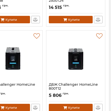
48
2500T24
11600
Артикул:
11598
грн.
грн.
3
14 515
Купити
Купити
allenger HomeLine
ДБЖ Challenger HomeLine
800T12
АН010330
Артикул:
АН010328
грн.
грн.
5 806
Купити
Купити