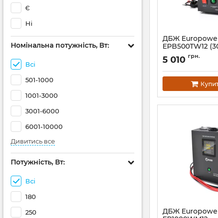
Є
Ні
ДБЖ Europowe
Номінальна потужність, Вт:
EPB500TW12 (30
Артикул:
14820
грн.
5 010
Всі
501-1000
Купи
1001-3000
3001-6000
6001-10000
Дивитись все
Потужність, Вт:
Всі
180
ДБЖ Europowe
250