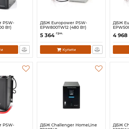
r PSW-
ДБЖ Europower PSW-
ДБЖ Eu
0 Вт)
EPW800TW12 (480 Вт)
EPW500
Артикул:
14819
Артикул:
грн.
5 364
4 968
ти
Купити
r PSW-
ДБЖ Challenger HomeLine
ДБЖ Ch