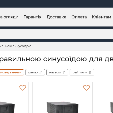
та огляди
Гарантія
Доставка
Оплата
Кліентам
ильною синусоїдою
равильною синусоїдою для дв
амовчуванням
ціною
назвою
рейтингу