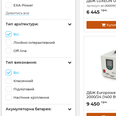
ДБЖ LUXEON 
EXA-Power
Артикул:
at-0000197
грн.
6 445
Дивитись все
Тип архітектури:
Купи
Всі
Лінійно-інтерактивний
Off-line
Тип виконання:
Всі
Класичний
Підлоговий
ДБЖ Europower
2000/24 (1400 В
Настінне кріплення
Артикул:
39299
грн.
9 450
Акумуляторна батарея: