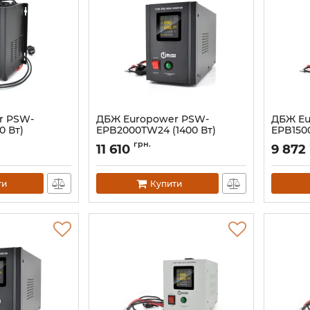
r PSW-
ДБЖ Europower PSW-
ДБЖ Eu
0 Вт)
EPB2000TW24 (1400 Вт)
EPB1500
Артикул:
07817
Артикул:
грн.
11 610
9 872
ти
Купити