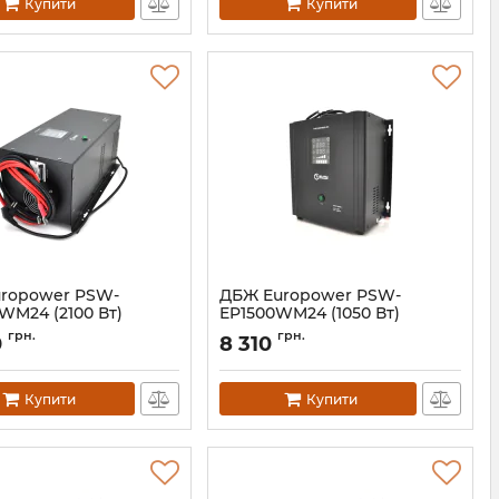
Купити
Купити
ropower PSW-
ДБЖ Europower PSW-
WM24 (2100 Вт)
EP1500WM24 (1050 Вт)
02135
Артикул:
08031
грн.
грн.
0
8 310
Купити
Купити