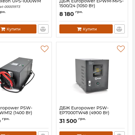
xeon UPS-1000WM
ДБЖ Europower EPWM-MPS-
1500/24 (1050 Вт)
at-00001973
Артикул:
39306
грн.
грн.
8 180
Купити
Купити
ropower PSW-
ДБЖ Europower PSW-
WM12 (1400 Вт)
EP7000TW48 (4900 Вт)
02137
Артикул:
01587
грн.
грн.
0
31 500