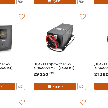
ти
Купити
r PSW-
ДБЖ Europower PSW-
ДБЖ Eu
200 Вт)
EP5000WM24 (3500 Вт)
EP3000
Артикул:
02133
Артикул:
грн.
29 250
21 38
ти
Купити