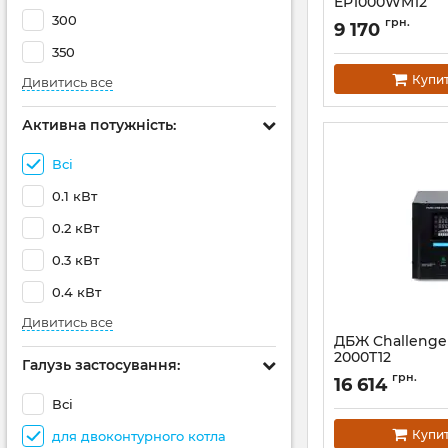
EP1000WM12
300
Артикул:
14824
грн.
9 170
350
Купи
Дивитись все
Активна потужність:
Всі
0.1 кВт
0.2 кВт
0.3 кВт
0.4 кВт
Дивитись все
ДБЖ Challenge
2000T12
Галузь застосування:
Артикул:
АН010337
грн.
16 614
Всі
Купи
для двоконтурного котла