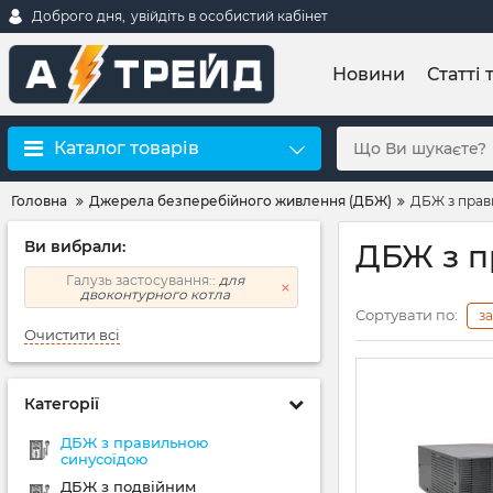
Доброго дня,
увійдіть в особистий кабінет
Новини
Статті 
Каталог товарів
Головна
Джерела безперебійного живлення (ДБЖ)
ДБЖ з прав
Ви вибрали:
ДБЖ з п
Галузь застосування::
для
двоконтурного котла
Сортувати по:
з
Очистити всі
Категорії
ДБЖ з правильною
синусоїдою
ДБЖ з подвійним