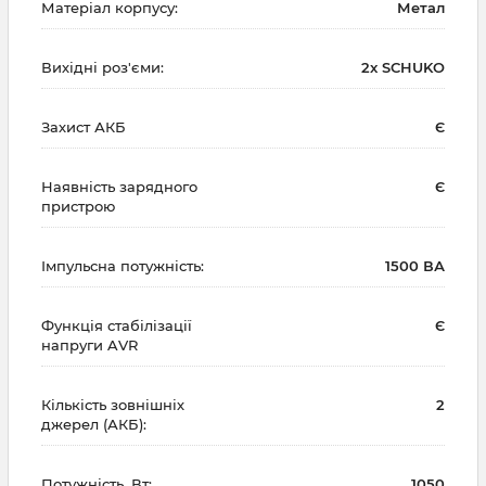
Матеріал корпусу:
Метал
Вихідні роз'єми:
2x SCHUKO
Захист АКБ
Є
Наявність зарядного
Є
пристрою
Імпульсна потужність:
1500 ВА
Функція стабілізації
Є
напруги AVR
Кількість зовнішніх
2
джерел (АКБ):
Потужність, Вт:
1050