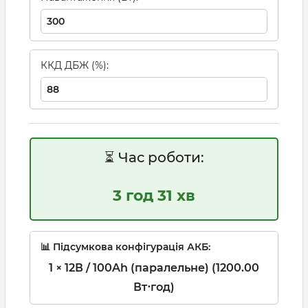
ККД ДБЖ (%):
⏳ Час роботи:
3 год 31 хв
📊 Підсумкова конфігурація АКБ:
1 × 12В / 100Ah (паралельне) (1200.00
Вт⋅год)