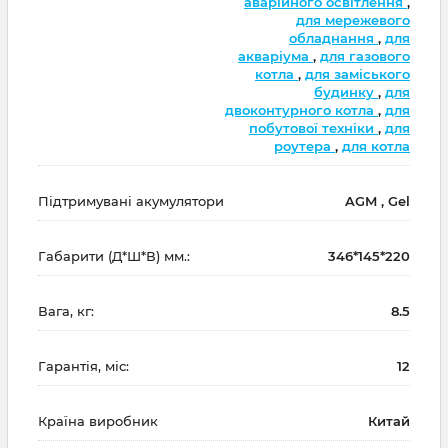
аварійного освітлення
,
для мережевого
обладнання
,
для
акваріума
,
для газового
котла
,
для заміського
будинку
,
для
двоконтурного котла
,
для
побутової техніки
,
для
роутера
,
для котла
Підтримувані акумулятори
AGM , Gel
Габарити (Д*Ш*В) мм.:
346*145*220
Вага, кг:
8.5
Гарантія, міс:
12
Країна виробник
Китай