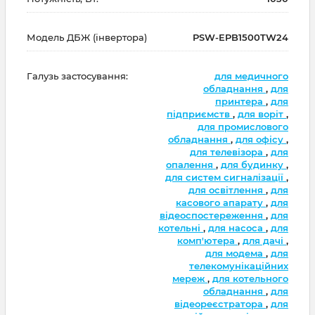
Модель ДБЖ (інвертора)
PSW-EPB1500TW24
Галузь застосування:
для медичного
обладнання
,
для
принтера
,
для
підприємств
,
для воріт
,
для промислового
обладнання
,
для офісу
,
для телевізора
,
для
опалення
,
для будинку
,
для систем сигналізації
,
для освітлення
,
для
касового апарату
,
для
відеоспостереження
,
для
котельні
,
для насоса
,
для
комп'ютера
,
для дачі
,
для модема
,
для
телекомунікаційних
мереж
,
для котельного
обладнання
,
для
відеореєстратора
,
для