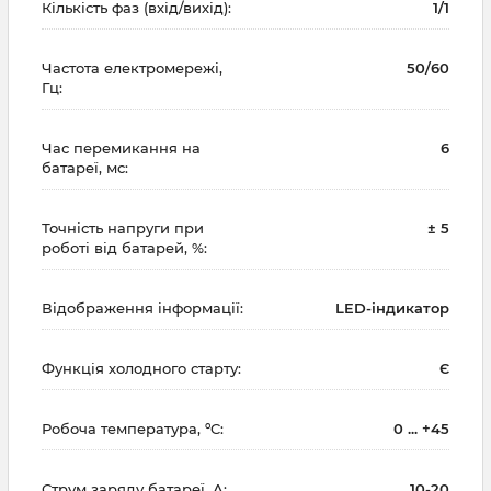
Кількість фаз (вхід/вихід):
1/1
Частота електромережі,
50/60
Гц:
Час перемикання на
6
батареї, мс:
Точність напруги при
± 5
роботі від батарей, %:
Відображення інформації:
LED-індикатор
Функція холодного старту:
Є
Робоча температура, ºC:
0 ... +45
Струм заряду батареї, А:
10-20