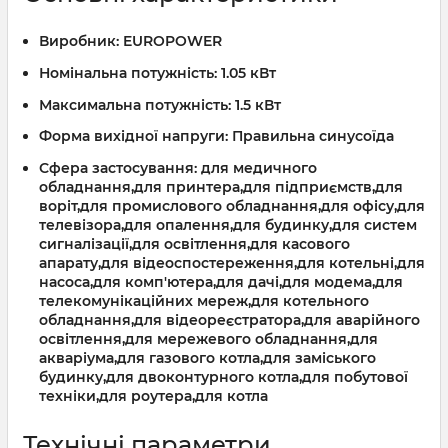
Виробник:
EUROPOWER
Номінальна потужність:
1.05 кВт
Максимальна потужність:
1.5 кВт
Форма вихідної напруги:
Правильна синусоїда
Сфера застосування:
для медичного
обладнання,для принтера,для підприємств,для
воріт,для промислового обладнання,для офісу,для
телевізора,для опалення,для будинку,для систем
сигналізації,для освітлення,для касового
апарату,для відеоспостереження,для котельні,для
насоса,для комп'ютера,для дачі,для модема,для
телекомунікаційних мереж,для котельного
обладнання,для відеореєстратора,для аварійного
освітлення,для мережевого обладнання,для
акваріума,для газового котла,для заміського
будинку,для двоконтурного котла,для побутової
техніки,для роутера,для котла
Технічні параметри