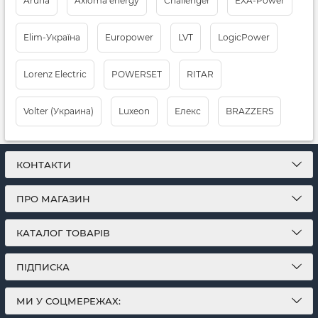
Aruna
Axioma energy
Challenger
EXA-Power
Elim-Україна
Europower
LVT
LogicPower
Lorenz Electric
POWERSET
RITAR
Volter (Украина)
Luxeon
Елекс
BRAZZERS
КОНТАКТИ
ПРО МАГАЗИН
КАТАЛОГ ТОВАРІВ
ПІДПИСКА
МИ У СОЦМЕРЕЖАХ: