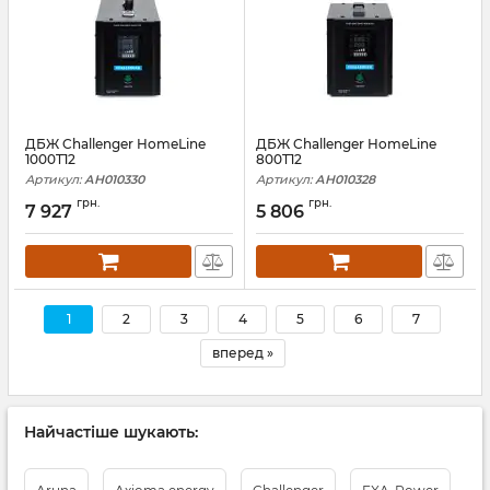
ДБЖ Challenger HomeLine
ДБЖ Challenger HomeLine
1000T12
800T12
Артикул:
АН010330
Артикул:
АН010328
грн.
грн.
7 927
5 806
1
2
3
4
5
6
7
вперед »
Найчастіше шукають: