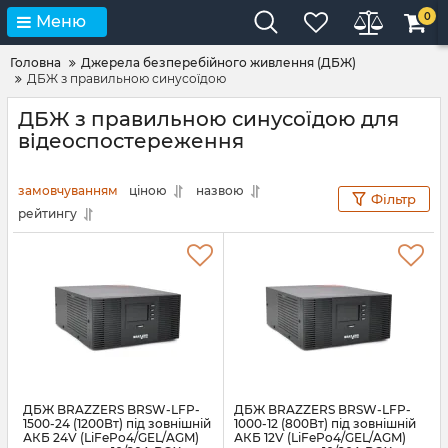
0
Меню
Головна
Джерела безперебійного живлення (ДБЖ)
ДБЖ з правильною синусоїдою
ДБЖ з правильною синусоїдою для
відеоспостереження
замовчуванням
ціною
назвою
Фільтр
рейтингу
ДБЖ BRAZZERS BRSW-LFP-
ДБЖ BRAZZERS BRSW-LFP-
1500-24 (1200Вт) під зовнішній
1000-12 (800Вт) під зовнішній
АКБ 24V (LiFePo4/GEL/AGM)
АКБ 12V (LiFePo4/GEL/AGM)