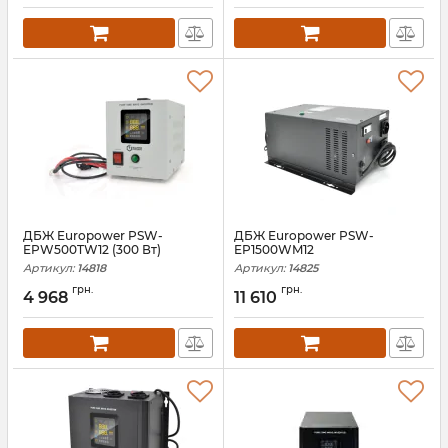
ДБЖ Europower PSW-
ДБЖ Europower PSW-
EPW500TW12 (300 Вт)
EP1500WM12
Артикул:
14818
Артикул:
14825
грн.
грн.
4 968
11 610