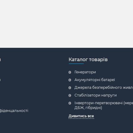
н
Каталог товарів
Генератори
я
Акумуляторні батареї
Джерела безперебійного живл
Стабілізатори напруги
Інвертори-перетворювачі (мере
ДБЖ, гібридні)
фіденцальності
Дивитись все