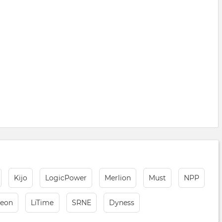
Kijo
LogicPower
Merlion
Must
NPP
xeon
LiTimе
SRNE
Dyness