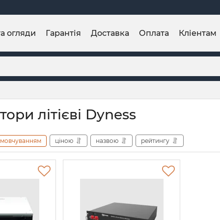
та огляди
Гарантія
Доставка
Оплата
Кліентам
ори літієві Dyness
амовчуванням
ціною
назвою
рейтингу