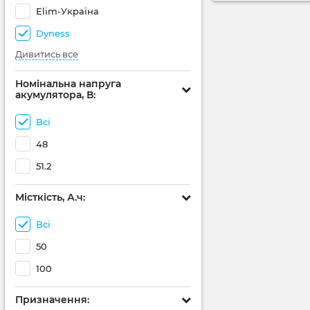
Elim-Україна
Dyness
Дивитись все
Номінальна напруга
акумулятора, В:
Всі
48
51.2
Місткість, А.ч:
Всі
50
100
Призначення: