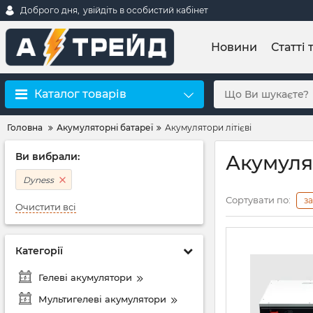
Доброго дня,
увійдіть в особистий кабінет
Новини
Статті 
Каталог товарів
Головна
Акумуляторні батареї
Акумулятори літієві
Ви вибрали:
Акумулят
Dyness
Сортувати по:
з
Очистити всі
Категорії
Гелеві акумулятори
Мультигелеві акумулятори