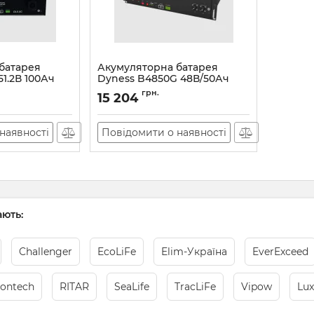
батарея
Акумуляторна батарея
51.2В 100Ач
Dyness B4850G 48В/50Ач
Артикул:
38753
грн.
15 204
наявності
Повідомити о наявності
ють:
Challenger
EcoLiFe
Elim-Україна
EverExceed
lontech
RITAR
SeaLife
TracLiFe
Vipow
Lu