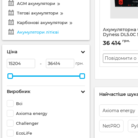
AGM акумулятори
Тягові акумулятори
Карбонові акумулятори
Акумуляторна 
Акумулятори літієві
Dyness DL5.0C 
Артикул:
38754
грн.
36 414
Ціна
Повідомити о 
-
грн.
Виробник
Найчастіше шука
Всі
Axioma energy
Axioma energy
Challenger
NetPRO
Py
EcoLiFe