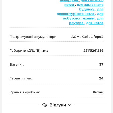
котла
,
для заміського
будинку
,
для
двоконтурного котла
,
для
побутової техніки
,
для
роутера
,
для котла
Підтримувані акумулятори
AGM , Gel , Lifepo4
Габарити (Д*Ш*В) мм.:
251*526*286
Вага, кг:
37
Гарантія, міс:
24
Країна виробник
Китай
Відгуки