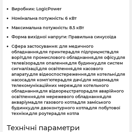
Виробник:
LogicPower
Номінальна потужність:
6 кВт
Максимальна потужність:
8.5 кВт
Форма вихідної напруги:
Правильна синусоїда
Сфера застосування:
для медичного
обладнання,для принтера,для підприємств,для
воріт,для промислового обладнання,для офісу,для
телевізора,для опалення,для будинку,для систем
сигналізації,для освітлення,для касового
апарату,для відеоспостереження,для котельні,для
насоса,для комп'ютера,для дачі,для модема,для
телекомунікаційних мереж,для котельного
обладнання,для відеореєстратора,для аварійного
освітлення,для мережевого обладнання,для
акваріума,для газового котла,для заміського
будинку,для двоконтурного котла,для побутової
техніки,для роутера,для котла
Технічні параметри