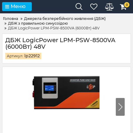
0
Меню
Головна
Джерела безперебійного живлення (ДБЖ)
ДБЖ з правильною синусоїдою
ДБЖ LogicPower LPM-PSW-8500VA (6000Вт) 48V
ДБЖ LogicPower LPM-PSW-8500VA
(6000Вт) 48V
lp22912
Артикул: