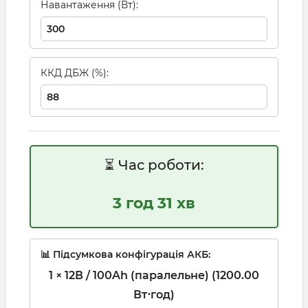
Навантаження (Вт):
ККД ДБЖ (%):
⏳ Час роботи:
3 год 31 хв
📊 Підсумкова конфігурація АКБ:
1 × 12В / 100Ah (паралельне) (1200.00
Вт⋅год)