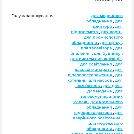
Галузь застосування:
для медичного
обладнання
,
для
принтера
,
для
підприємств
,
для воріт
,
для промислового
обладнання
,
для офісу
,
для телевізора
,
для
опалення
,
для будинку
,
для систем сигналізації
,
для освітлення
,
для
касового апарату
,
для
відеоспостереження
,
для
котельні
,
для насоса
,
для
комп'ютера
,
для дачі
,
для модема
,
для
телекомунікаційних
мереж
,
для котельного
обладнання
,
для
відеореєстратора
,
для
аварійного освітлення
,
для мережевого
обладнання
,
для
акваріума
,
для газового