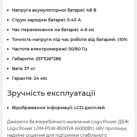
Напруга акумуляторної батареї:
48 В
Струм зарядки батареї:
5-45 А
Час перемикання на батареї:
4-6 мс
Точність напруги під час роботи від батарей:
±10%
Частота електромережі:
50/60 Гц
Габарити:
251*526*286
Вага:
37 кг
Гарантія:
24 міс
Зручність експлуатації
Відображення інформації:
LCD-дисплей
Джерело безперебійного живлення LogicPower ДБЖ
LogicPower LPM-PSW-8500VA (6000Вт) 48V пропонує
надійне рішення для підтримки стабільного