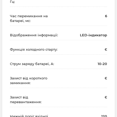
Гц:
Час перемикання на
6
батареї, мс:
Відображення інформації:
LED-індикатор
Функція холодного старту:
Є
Струм заряду батареї, А:
10-20
Захист від короткого
Є
замикання:
Захист від
Є
перевантаження:
Нижній поріг вхідної
120