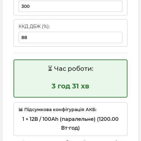
ККД ДБЖ (%):
⏳ Час роботи:
3 год 31 хв
📊 Підсумкова конфігурація АКБ:
1 × 12В / 100Ah (паралельне) (1200.00
Вт⋅год)