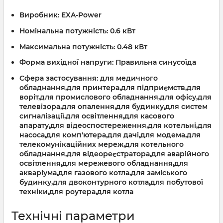
Виробник:
EXA-Power
Номінальна потужність:
0.6 кВт
Максимальна потужність:
0.48 кВт
Форма вихідної напруги:
Правильна синусоїда
Сфера застосування:
для медичного
обладнання,для принтера,для підприємств,для
воріт,для промислового обладнання,для офісу,для
телевізора,для опалення,для будинку,для систем
сигналізації,для освітлення,для касового
апарату,для відеоспостереження,для котельні,для
насоса,для комп'ютера,для дачі,для модема,для
телекомунікаційних мереж,для котельного
обладнання,для відеореєстратора,для аварійного
освітлення,для мережевого обладнання,для
акваріума,для газового котла,для заміського
будинку,для двоконтурного котла,для побутової
техніки,для роутера,для котла
Технічні параметри