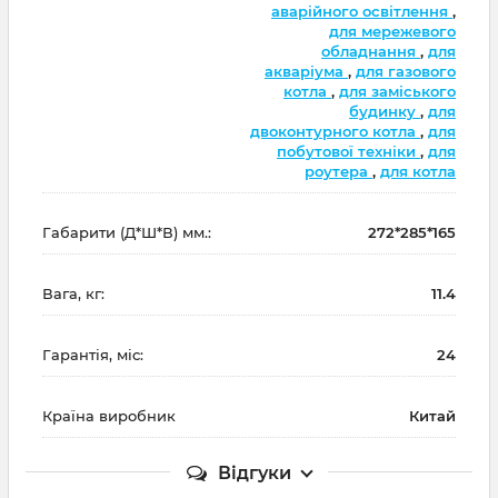
аварійного освітлення
,
для мережевого
обладнання
,
для
акваріума
,
для газового
котла
,
для заміського
будинку
,
для
двоконтурного котла
,
для
побутової техніки
,
для
роутера
,
для котла
Габарити (Д*Ш*В) мм.:
272*285*165
Вага, кг:
11.4
Гарантія, міс:
24
Країна виробник
Китай
Відгуки