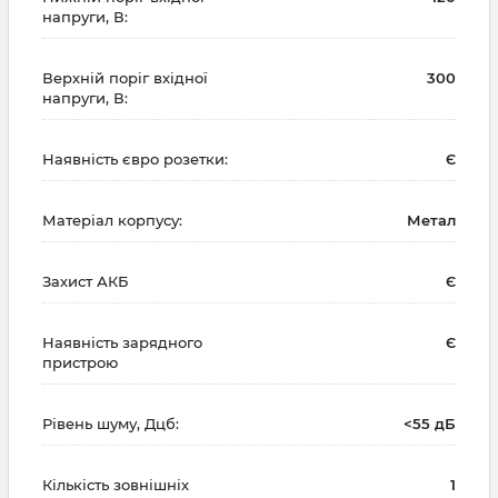
напруги, В:
Верхній поріг вхідної
300
напруги, В:
Наявність євро розетки:
Є
Матеріал корпусу:
Метал
Захист АКБ
Є
Наявність зарядного
Є
пристрою
Рівень шуму, Дцб:
<55 дБ
Кількість зовнішніх
1