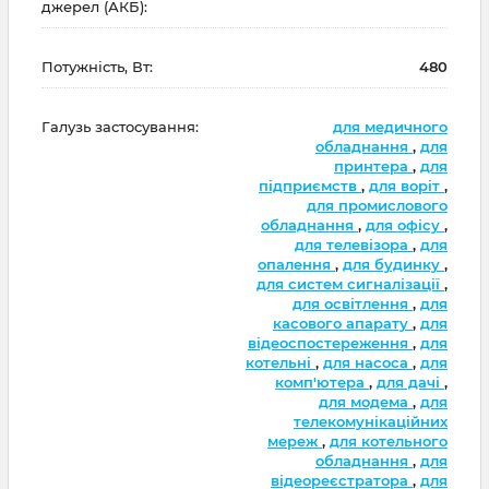
джерел (АКБ):
Потужність, Вт:
480
Галузь застосування:
для медичного
обладнання
,
для
принтера
,
для
підприємств
,
для воріт
,
для промислового
обладнання
,
для офісу
,
для телевізора
,
для
опалення
,
для будинку
,
для систем сигналізації
,
для освітлення
,
для
касового апарату
,
для
відеоспостереження
,
для
котельні
,
для насоса
,
для
комп'ютера
,
для дачі
,
для модема
,
для
телекомунікаційних
мереж
,
для котельного
обладнання
,
для
відеореєстратора
,
для